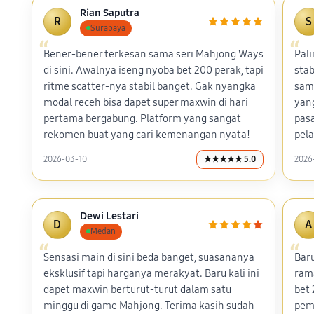
Rian Saputra
R
S
Surabaya
Bener-bener terkesan sama seri Mahjong Ways
Pal
di sini. Awalnya iseng nyoba bet 200 perak, tapi
stab
ritme scatter-nya stabil banget. Gak nyangka
sama
modal receh bisa dapet super maxwin di hari
yan
pertama bergabung. Platform yang sangat
pas
rekomen buat yang cari kemenangan nyata!
pel
2026-03-10
★★★★★ 5.0
2026
Dewi Lestari
D
A
Medan
Sensasi main di sini beda banget, suasananya
Baru
eksklusif tapi harganya merakyat. Baru kali ini
ram
dapet maxwin berturut-turut dalam satu
bet
minggu di game Mahjong. Terima kasih sudah
pema