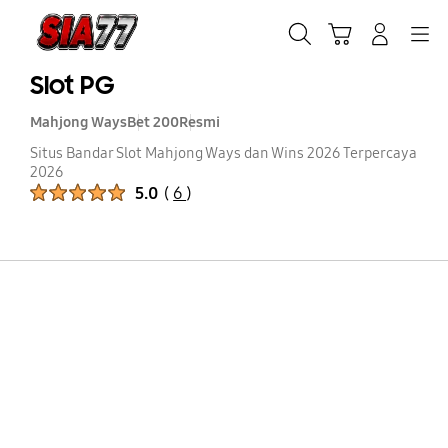
Skip
to
Cari
Troli
Login
Navigation
content
Slot PG
Mahjong Ways
Bet 200
Resmi
Situs Bandar Slot Mahjong Ways dan Wins 2026 Terpercaya
2026
Peringkat Produk :
5.0
(
6
)
Jumlah Peringkat :