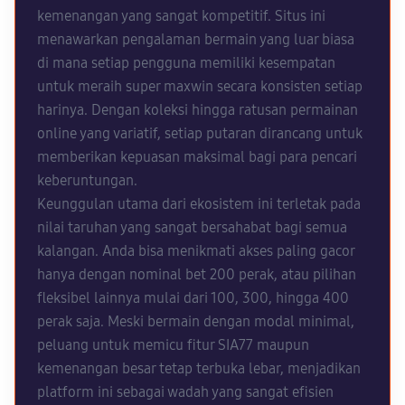
kemenangan yang sangat kompetitif. Situs ini
menawarkan pengalaman bermain yang luar biasa
di mana setiap pengguna memiliki kesempatan
untuk meraih super maxwin secara konsisten setiap
harinya. Dengan koleksi hingga ratusan permainan
online yang variatif, setiap putaran dirancang untuk
memberikan kepuasan maksimal bagi para pencari
keberuntungan.
Keunggulan utama dari ekosistem ini terletak pada
nilai taruhan yang sangat bersahabat bagi semua
kalangan. Anda bisa menikmati akses paling gacor
hanya dengan nominal bet 200 perak, atau pilihan
fleksibel lainnya mulai dari 100, 300, hingga 400
perak saja. Meski bermain dengan modal minimal,
peluang untuk memicu fitur SIA77 maupun
kemenangan besar tetap terbuka lebar, menjadikan
platform ini sebagai wadah yang sangat efisien