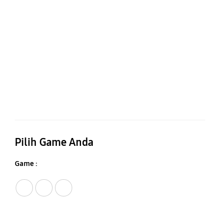
Pilih Game Anda
Game :
Mahjong Ways
Sweet Bonanza
Gates of Olympus