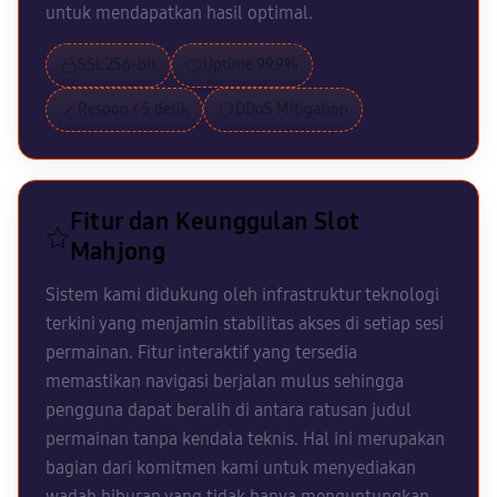
untuk mendapatkan hasil optimal.
SSL 256-bit
Uptime 99.9%
Respon < 5 detik
DDoS Mitigation
Fitur dan Keunggulan Slot
Mahjong
Sistem kami didukung oleh infrastruktur teknologi
terkini yang menjamin stabilitas akses di setiap sesi
permainan. Fitur interaktif yang tersedia
memastikan navigasi berjalan mulus sehingga
pengguna dapat beralih di antara ratusan judul
permainan tanpa kendala teknis. Hal ini merupakan
bagian dari komitmen kami untuk menyediakan
wadah hiburan yang tidak hanya menguntungkan