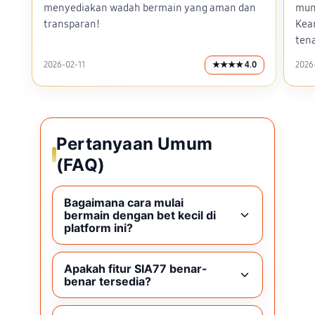
menyediakan wadah bermain yang aman dan
mun
transparan!
Kea
ten
2026-02-11
★★★★ 4.0
2026
Pertanyaan Umum
(FAQ)
Bagaimana cara mulai
bermain dengan bet kecil di
platform ini?
Apakah fitur SIA77 benar-
benar tersedia?