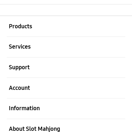
Buka
Footer Navigation
Products
Buka
Services
Buka
Support
Buka
Account
Buka
Information
Buka
About Slot Mahjong