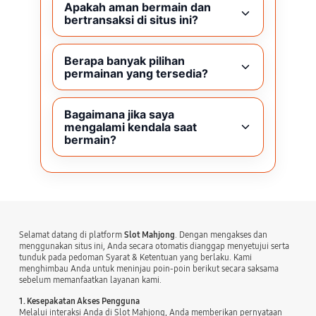
Apakah aman bermain dan
bertransaksi di situs ini?
Berapa banyak pilihan
permainan yang tersedia?
Bagaimana jika saya
mengalami kendala saat
bermain?
Selamat datang di platform
Slot Mahjong
. Dengan mengakses dan
menggunakan situs ini, Anda secara otomatis dianggap menyetujui serta
tunduk pada pedoman Syarat & Ketentuan yang berlaku. Kami
menghimbau Anda untuk meninjau poin-poin berikut secara saksama
sebelum memanfaatkan layanan kami.
1. Kesepakatan Akses Pengguna
Melalui interaksi Anda di Slot Mahjong, Anda memberikan pernyataan