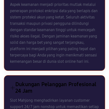
Aspek keamanan menjadi prioritas mutlak melalui
penerapan protokol enkripsi data yang berlapis dan
sistem proteksi akun yang ketat. Seluruh aktivitas
transaksi maupun privasi pengguna dilindungi
dengan standar keamanan tinggi untuk mencegah
risiko akses ilegal. Dengan jaminan keamanan yang
solid dan harga bet yang sangat terjangkau,
platform ini menjadi pilihan yang paling tepat dan
terpercaya bagi Anda yang ingin menikmati sensasi
kemenangan besar di dunia slot online hari ini.
Dukungan Pelanggan Profesional
24 Jam
Slot Mahjong menghadirkan layanan customer
support 24/7 jam nonstop untuk memastikan setiap